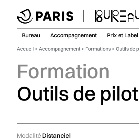
Aller au menu
Aller au contenu principal
Aller au pied de page
Bureau
Accompagnement
Prix et Label
Accueil
Accompagnement
Formations
Outils de 
Formation
Outils de pilo
Modalité
Distanciel