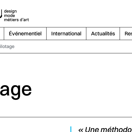
Événementiel
International
Actualités
Re
pilotage
tage
« Une méthodol