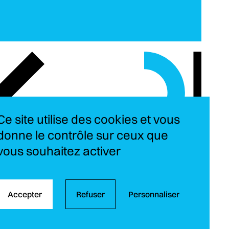
Ce site utilise des cookies et vous
donne le contrôle sur ceux que
vous souhaitez activer
Instagram
LinkedIn
YouT
Fa
Accepter
Refuser
Personnaliser