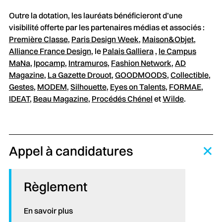
Outre la dotation, les lauréats bénéficieront d’une
visibilité offerte par les partenaires médias et associés :
Première Classe
,
Paris Design Week
,
Maison&Objet
,
Alliance France Design
, le
Palais Galliera
,
le Campus
MaNa
,
Ipocamp
,
Intramuros
,
Fashion Network
,
AD
Magazine
,
La Gazette Drouot
,
GOODMOODS
,
Collectible
,
Gestes
,
MODEM
,
Silhouette
,
Eyes on Talents
,
FORMAE
,
IDEAT
,
Beau Magazine
,
Procédés Chénel
et
Wilde
.
Appel à candidatures
Règlement
En savoir plus