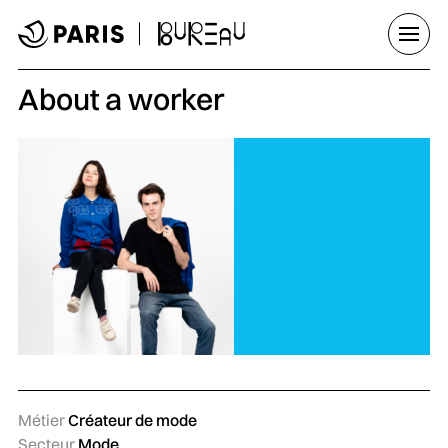
Aller au menu
Aller au contenu principal
Aller au pied de page
Ouvrir
About a worker
Métier
Créateur de mode
Secteur
Mode