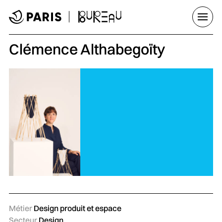
Aller au menu
Aller au contenu principal
Aller au pied de page
Ouvrir
Clémence Althabegoïty
Métier
Design produit et espace
Secteur
Design