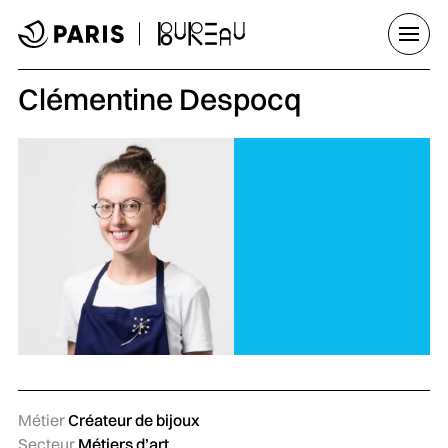
Aller au menu
Aller au contenu principal
Aller au pied de page
Ouvrir
Clémentine Despocq
Métier
Créateur de bijoux
Secteur
Métiers d’art