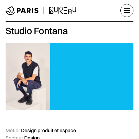
Aller au menu
Aller au contenu principal
Aller au pied de page
Ouvrir
Studio Fontana
Métier
Design produit et espace
Secteur
Design