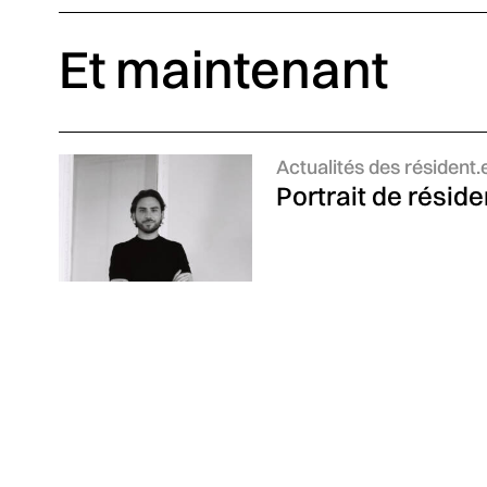
Et maintenant
Catégories :
Actualités des résident.
Portrait de résid
À découvrir égal