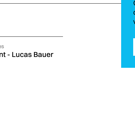
es
ent - Lucas Bauer
ement