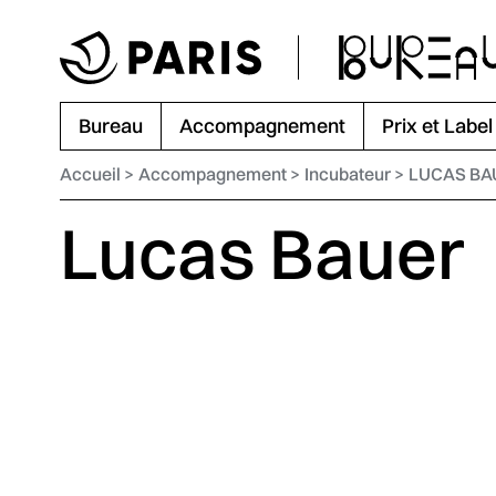
Aller au menu
Aller au contenu principal
Aller au pied de page
Bureau
Accompagnement
Prix et Label
Accueil
Accompagnement
Incubateur
LUCAS BA
Lucas Bauer