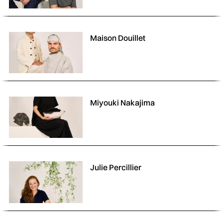
Maison Douillet
Miyouki Nakajima
Julie Percillier