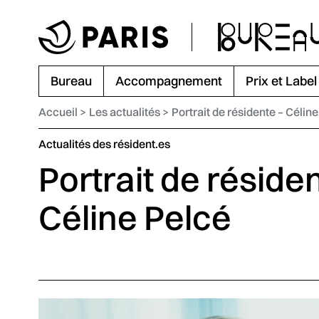
Aller au menu
Aller au contenu principal
Aller au pied de page
Bureau
Accompagnement
Prix et Label
Accueil
Les actualités
Portrait de résidente – Célin
Catégorie :
Actualités des résident.es
Portrait de résiden
Céline Pelcé