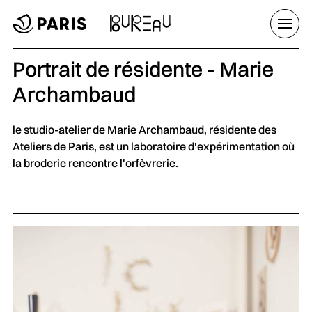
Aller au menu
Aller au contenu principal
Aller au pied de page
Ouvrir
Portrait de résidente - Marie
Archambaud
le studio-atelier de Marie Archambaud, résidente des
Ateliers de Paris, est un laboratoire d'expérimentation où
la broderie rencontre l'orfèvrerie.