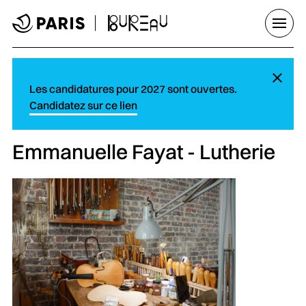
Aller au menu
Aller au contenu principal
Aller au pied de page
Ouvrir
Ma
Les candidatures pour 2027 sont ouvertes.
Candidatez sur ce lien
Emmanuelle Fayat - Lutherie