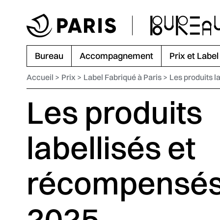
Aller au menu
Aller au contenu principal
Aller au pied de page
Bureau
Accompagnement
Prix et Label
Accueil
Prix
Label Fabriqué à Paris
Les produits l
Les produits
labellisés et
récompensés
2025