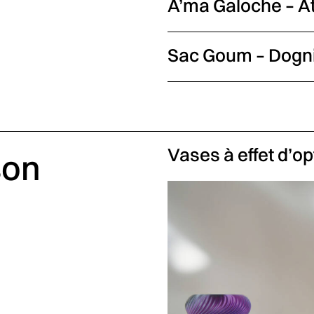
A’ma Galoche – At
Sac Goum – Dogn
Vases à effet d’op
son