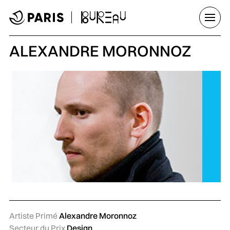
Aller au menu
Aller au contenu principal
Aller au pied de page
Ouvrir
ALEXANDRE MORONNOZ
Artiste Primé
Alexandre Moronnoz
Secteur du Prix
Design