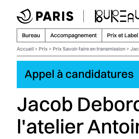
Aller au menu
Aller au contenu principal
Aller au pied de page
Bureau
Accompagnement
Prix et Label
Accueil
Prix
Prix Savoir-faire en transmission
Jac
Appel à candidatures
Jacob Debor
l'atelier Anto