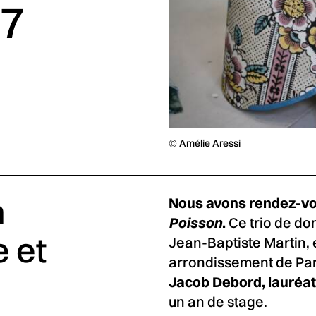
17
© Amélie Aressi
n
Nous avons rendez-vou
Poisson
.
Ce trio de dom
e et
Jean-Baptiste Martin, e
arrondissement de Pari
Jacob Debord, lauréat 
un an de stage.