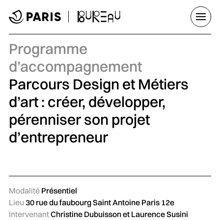
Aller au menu
Aller au contenu principal
Aller au pied de page
Ouvrir
Programme
d’accompagnement
Parcours Design et Métiers
d’art : créer, développer,
pérenniser son projet
d’entrepreneur
Modalité
Présentiel
Lieu
30 rue du faubourg Saint Antoine Paris 12e
Intervenant
Christine Dubuisson et Laurence Susini