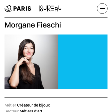
Aller au menu
Aller au contenu principal
Aller au pied de page
Ouvrir
Morgane Fieschi
Métier
Créateur de bijoux
Secteur
Métiers d’art