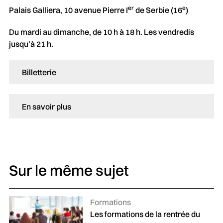
er
e
Palais Galliera, 10 avenue Pierre I
de Serbie (16
)
Du mardi au dimanche, de 10 h à 18 h. Les vendredis
jusqu’à 21 h.
Billetterie
En savoir plus
Sur le même sujet
Catégories :
Formations
Les formations de la rentrée du