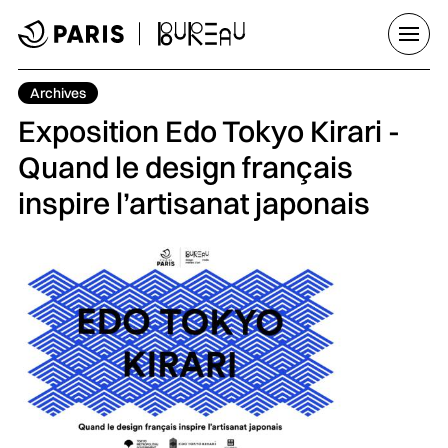
Aller au menu
Aller au contenu principal
Aller au pied de page
Ouvrir
Tag :
Archives
Exposition Edo Tokyo Kirari -
Quand le design français
inspire l’artisanat japonais