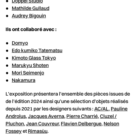
Döppel Studio
Mathilde Gullaud
Audrey Bigouin
Ils ont collaboré avec :
Domyo
Edo kumiko Tatematsu
Kimoto Glass Tokyo
Marukyu Shoten
Mori Seimenjo
Nakamura
L’exposition présentera l’ensemble des pièces issues de
de l’édition 2024 ainsi qu’une sélection d’objets réalisés
depuis 2021 par les designers suivants :
AC/AL
,
Pauline
Androlus
,
Jacques Averna
,
Pierre Charrié
,
Cluzel /
Pluchon
,
Jean Couvreur
,
Flavien Delbergue
,
Nelson
Fossey
et
Rimasùu
.