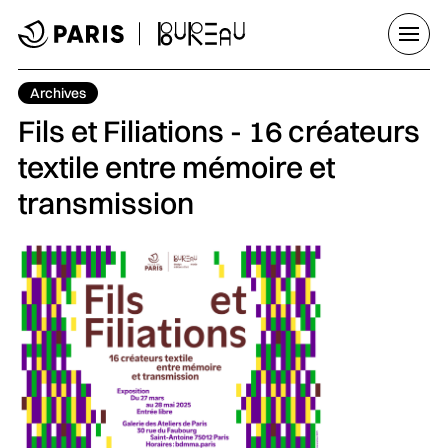
Aller au menu
Aller au contenu principal
Aller au pied de page
Ouvrir
Tag :
Archives
Fils et Filiations - 16 créateurs
textile entre mémoire et
transmission