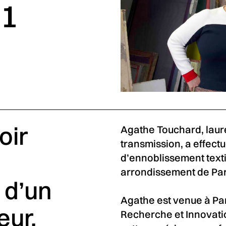
21
oir
Agathe Touchard, lauré
transmission, a effectu
d’ennoblissement text
arrondissement de Par
 d’un
Agathe est venue à Par
eur,
Recherche et Innovatio