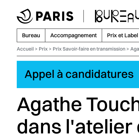
Aller au menu
Aller au contenu principal
Aller au pied de page
Bureau
Accompagnement
Prix et Label
Accueil
Prix
Prix Savoir-faire en transmission
Aga
Appel à candidatures
Agathe Touc
dans l'atelie