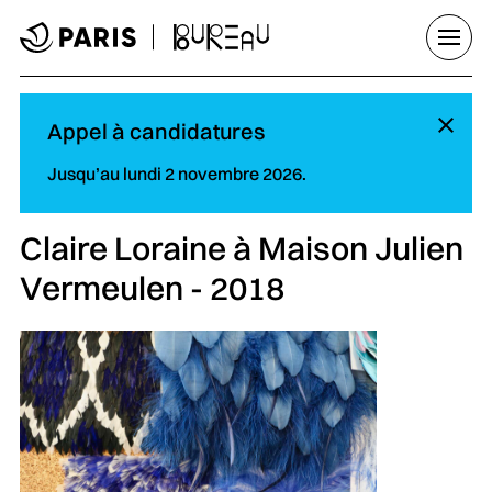
Aller au menu
Aller au contenu principal
Aller au pied de page
Ouvrir
Ma
Appel à candidatures
Jusqu’au lundi 2 novembre 2026.
Claire Loraine à Maison Julien
Vermeulen - 2018