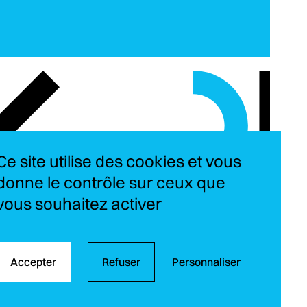
Ce site utilise des cookies et vous
donne le contrôle sur ceux que
vous souhaitez activer
Instagram
LinkedIn
YouT
Fa
Accepter
Refuser
Personnaliser