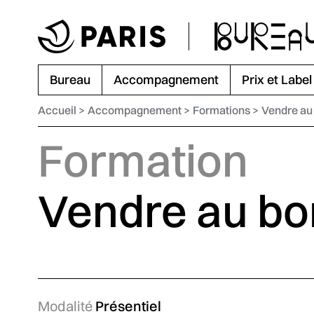
Aller au menu
Aller au contenu principal
Aller au pied de page
Bureau
Accompagnement
Prix et Label
Accueil
Accompagnement
Formations
Vendre au 
Formation
Vendre au bo
Modalité
Présentiel