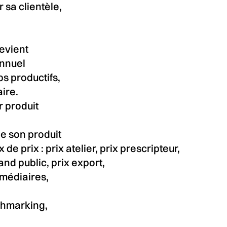
r sa clientèle,
revient
annuel
ps productifs,
aire.
r produit
de son produit
 de prix : prix atelier, prix prescripteur,
and public, prix export,
rmédiaires,
chmarking,