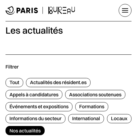
Aller au menu
Aller au contenu principal
Aller au pied de page
Ouvrir
Les actualités
Filtrer
Tout
Actualités des résident.es
Appels à candidatures
Associations soutenues
Événements et expositions
Formations
Informations du secteur
International
Locaux
Nos actualités