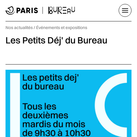
Aller au menu
Aller au contenu principal
Aller au pied de page
Ouvrir
Catégorie :
Nos actualités
/
Événements et expositions
Les Petits Déj' du Bureau