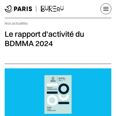
Aller au menu
Aller au contenu principal
Aller au pied de page
Ouvrir
Catégorie :
Nos actualités
Le rapport d'activité du
BDMMA 2024