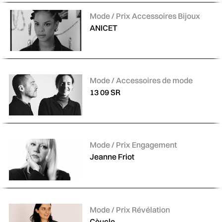
Catégories :
Mode / Prix Accessoires Bijoux
ANICET
Catégories :
Mode / Accessoires de mode
13 09 SR
Catégories :
Mode / Prix Engagement
Jeanne Friot
Catégories :
Mode / Prix Révélation
Cèucle