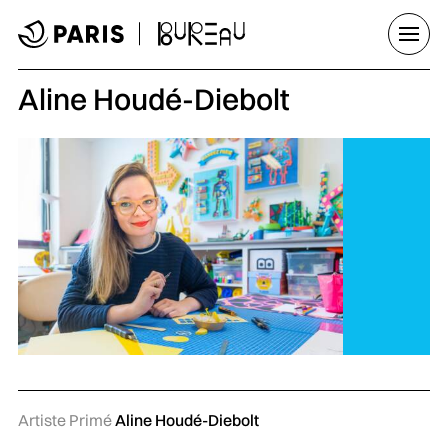
Aller au menu
Aller au contenu principal
Aller au pied de page
Ouvrir
Aline Houdé-Diebolt
Artiste Primé
Aline Houdé-Diebolt