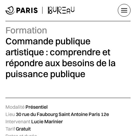
Aller au menu
Aller au contenu principal
Aller au pied de page
Ouvrir
Formation
Commande publique
artistique : comprendre et
répondre aux besoins de la
puissance publique
Modalité
Présentiel
Lieu
30 rue du Faubourg Saint Antoine Paris 12e
Intervenant
Lucie Marinier
Tarif
Gratuit
Dates et durée